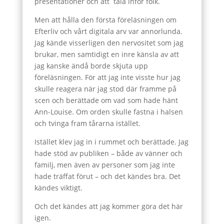
presentationer och att tala inför folk.
Men att hålla den första föreläsningen om
Efterliv och vårt digitala arv var annorlunda.
Jag kände visserligen den nervositet som jag
brukar, men samtidigt en inre känsla av att
jag kanske ändå borde skjuta upp
föreläsningen. För att jag inte visste hur jag
skulle reagera när jag stod där framme på
scen och berättade om vad som hade hänt
Ann-Louise. Om orden skulle fastna i halsen
och tvinga fram tårarna istället.
Istället klev jag in i rummet och berättade. Jag
hade stöd av publiken – både av vänner och
familj, men även av personer som jag inte
hade träffat förut – och det kändes bra. Det
kändes viktigt.
Och det kändes att jag kommer göra det här
igen.