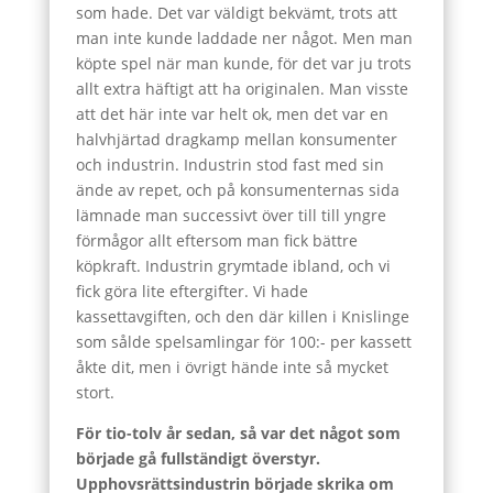
som hade. Det var väldigt bekvämt, trots att
man inte kunde laddade ner något. Men man
köpte spel när man kunde, för det var ju trots
allt extra häftigt att ha originalen. Man visste
att det här inte var helt ok, men det var en
halvhjärtad dragkamp mellan konsumenter
och industrin. Industrin stod fast med sin
ände av repet, och på konsumenternas sida
lämnade man successivt över till till yngre
förmågor allt eftersom man fick bättre
köpkraft. Industrin grymtade ibland, och vi
fick göra lite eftergifter. Vi hade
kassettavgiften, och den där killen i Knislinge
som sålde spelsamlingar för 100:- per kassett
åkte dit, men i övrigt hände inte så mycket
stort.
För tio-tolv år sedan, så var det något som
började gå fullständigt överstyr.
Upphovsrättsindustrin började skrika om