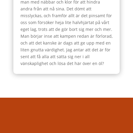
man med näbbar och klor för att hindra
andra från att nå sina. Det dömt att
misslyckas, och framför allt är det pinsamt för
oss som försöker heja lite halvhjärtat på vårt
eget lag, trots att de gör bort sig mer och mer.
Man börjar inse att kampen redan är förlorad,
och att det kanske är dags att ge upp med en
liten gnutta värdighet. Jag antar att det är för
sent att få alla att sätta sig ner i all
vänskaplighet och lösa det här över en öl?