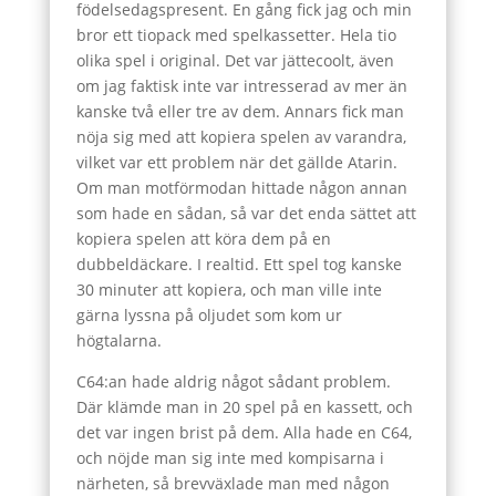
födelsedagspresent. En gång fick jag och min
bror ett tiopack med spelkassetter. Hela tio
olika spel i original. Det var jättecoolt, även
om jag faktisk inte var intresserad av mer än
kanske två eller tre av dem. Annars fick man
nöja sig med att kopiera spelen av varandra,
vilket var ett problem när det gällde Atarin.
Om man motförmodan hittade någon annan
som hade en sådan, så var det enda sättet att
kopiera spelen att köra dem på en
dubbeldäckare. I realtid. Ett spel tog kanske
30 minuter att kopiera, och man ville inte
gärna lyssna på oljudet som kom ur
högtalarna.
C64:an hade aldrig något sådant problem.
Där klämde man in 20 spel på en kassett, och
det var ingen brist på dem. Alla hade en C64,
och nöjde man sig inte med kompisarna i
närheten, så brevväxlade man med någon