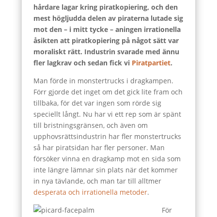
hårdare lagar kring piratkopiering, och den
mest högljudda delen av piraterna lutade sig
mot den – i mitt tycke – aningen irrationella
åsikten att piratkopiering på något sätt var
moraliskt rätt. Industrin svarade med ännu
fler lagkrav och sedan fick vi
Piratpartiet
.
Man förde in monstertrucks i dragkampen.
Förr gjorde det inget om det gick lite fram och
tillbaka, för det var ingen som rörde sig
speciellt långt. Nu har vi ett rep som är spänt
till bristningsgränsen, och även om
upphovsrättsindustrin har fler monstertrucks
så har piratsidan har fler personer. Man
försöker vinna en dragkamp mot en sida som
inte längre lämnar sin plats när det kommer
in nya tävlande, och man tar till alltmer
desperata och irrationella metoder
.
För