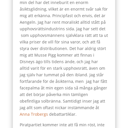
min del har det inneburit en enorm
åsiktsglidning, vilket är en enormt svår sak för
mig att erkänna. Principfast och envis, det är
Aengeln. Jag har rent moraliskt alltid stått på
upphovsrättsindustrins sida. Jag har sett det
som upphovsmännens självklara rätt att ta ut
vilka priser de vill för sina varor, och att få
styra över distributionen. Det har aldrig stört
mig att Musse Pigg kommer att finnas i
Disneys ägo tills tidens ände, och jag har
alltid varit för en stark upphovsrätt, även om
jag själv har tummat på den ibland. Jag står
fortfarande för de åsikterna, men jag har fått
facepalma åt min egen sida så många gånger
att det börjar påverka min tämligen
obefintliga solbränna. Samtidigt inser jag att
jag allt som oftast nickar instämmande åt
Anna Trobergs
debattartiklar.
Piratpartiet kommer inte att få min röst, inte