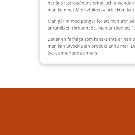
här är grästrotsfinansiering, och användar
man kommer få produkten – projekten kan m
Man går in med pengar för att man tror på 
är tämligen förbannade. Man är rädd att F
Det är en farhåga som kanske inte är helt 
man kan utveckla sin produkt ännu mer. Det 
tyckt annorlunda annars.