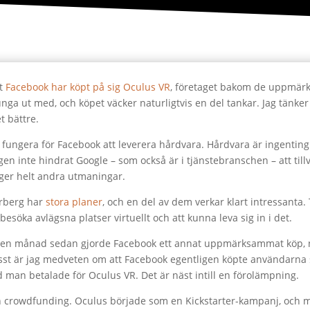
tt
Facebook har köpt på sig Oculus VR
, företaget bakom de uppmärk
unga ut med, och köpet väcker naturligtvis en del tankar. Jag tänker
t bättre.
ungera för Facebook att leverera hårdvara. Hårdvara är ingenting 
igen inte hindrat Google – som också är i tjänstebranschen – att til
 ger helt andra utmaningar.
erberg har
stora planer
, och en del av dem verkar klart intressanta
esöka avlägsna platser virtuellt och att kunna leva sig in i det.
är en månad sedan gjorde Facebook ett annat uppmärksammat köp,
isst är jag medveten om att Facebook egentligen köpte användarna 
 man betalade för Oculus VR. Det är näst intill en förolämpning.
ch crowdfunding. Oculus började som en Kickstarter-kampanj, och m