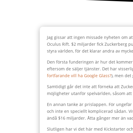
Jag gissar att ingen missade nyheten om a
Oculus Rift. $2 miljarder fick Zuckerberg p
styra världen, för det klarar andra av mycke
Den första funderingen är hur det kommer f
eftersom de säljer tjänster. Det har visserl
fortfarande vill ha Google Glass?
), men det
Samtidigt går det inte att förneka att Zuck
möjligheter utanför spelvärlden, såsom att b
En annan tanke är prislappen. För ungef
och inte en speciellt komplicerad sådan. V
ändå $16 miljarder. Åtta gånger mer än vad
Slutligen har vi det här med Kickstarter o