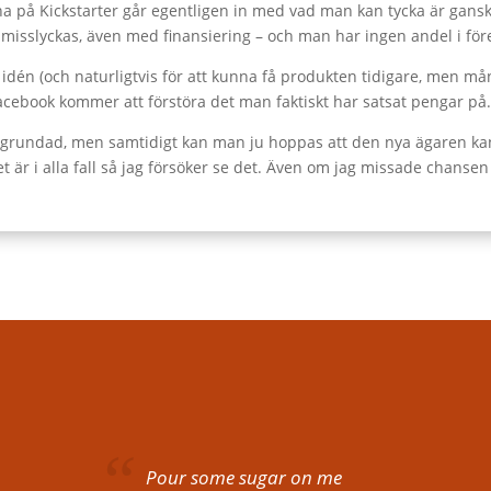
na på Kickstarter går egentligen in med vad man kan tycka är gansk
isslyckas, även med finansiering – och man har ingen andel i för
idén (och naturligtvis för att kunna få produkten tidigare, men må
acebook kommer att förstöra det man faktiskt har satsat pengar på
ogrundad, men samtidigt kan man ju hoppas att den nya ägaren kan ge
är i alla fall så jag försöker se det. Även om jag missade chansen
Pour some sugar on me