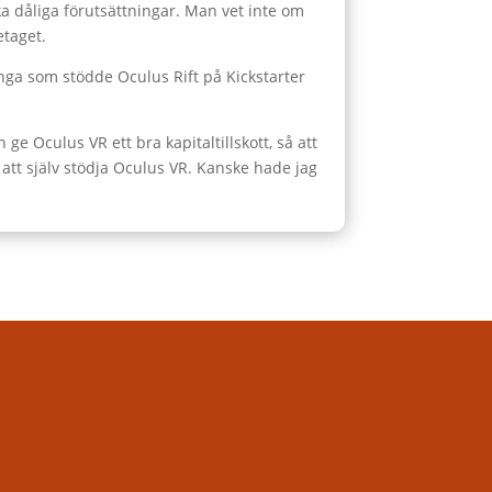
a dåliga förutsättningar. Man vet inte om
etaget.
nga som stödde Oculus Rift på Kickstarter
.
 Oculus VR ett bra kapitaltillskott, så att
 att själv stödja Oculus VR. Kanske hade jag