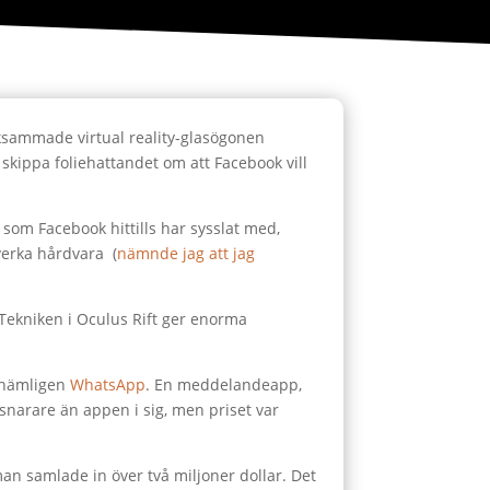
sammade virtual reality-glasögonen
 skippa foliehattandet om att Facebook vill
som Facebook hittills har sysslat med,
lverka hårdvara (
nämnde jag att jag
. Tekniken i Oculus Rift ger enorma
 nämligen
WhatsApp
. En meddelandeapp,
snarare än appen i sig, men priset var
an samlade in över två miljoner dollar. Det