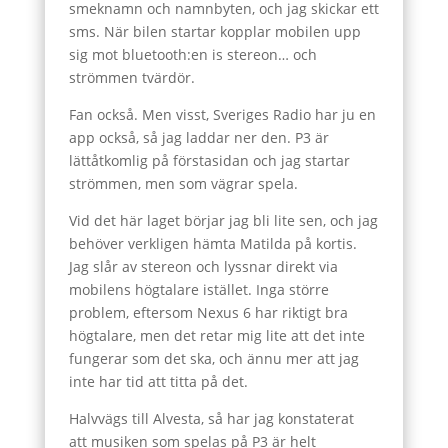
smeknamn och namnbyten, och jag skickar ett
sms. När bilen startar kopplar mobilen upp
sig mot bluetooth:en is stereon… och
strömmen tvärdör.
Fan också. Men visst, Sveriges Radio har ju en
app också, så jag laddar ner den. P3 är
lättåtkomlig på förstasidan och jag startar
strömmen, men som vägrar spela.
Vid det här laget börjar jag bli lite sen, och jag
behöver verkligen hämta Matilda på kortis.
Jag slår av stereon och lyssnar direkt via
mobilens högtalare istället. Inga större
problem, eftersom Nexus 6 har riktigt bra
högtalare, men det retar mig lite att det inte
fungerar som det ska, och ännu mer att jag
inte har tid att titta på det.
Halvvägs till Alvesta, så har jag konstaterat
att musiken som spelas på P3 är helt