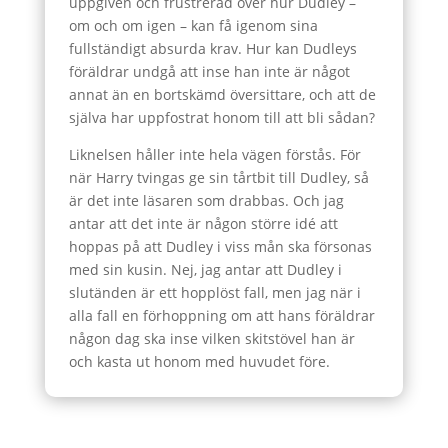
uppgiven och frustrerad över hur Dudley –
om och om igen – kan få igenom sina
fullständigt absurda krav. Hur kan Dudleys
föräldrar undgå att inse han inte är något
annat än en bortskämd översittare, och att de
själva har uppfostrat honom till att bli sådan?
Liknelsen håller inte hela vägen förstås. För
när Harry tvingas ge sin tårtbit till Dudley, så
är det inte läsaren som drabbas. Och jag
antar att det inte är någon större idé att
hoppas på att Dudley i viss mån ska försonas
med sin kusin. Nej, jag antar att Dudley i
slutänden är ett hopplöst fall, men jag när i
alla fall en förhoppning om att hans föräldrar
någon dag ska inse vilken skitstövel han är
och kasta ut honom med huvudet före.