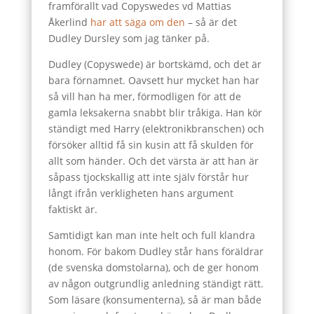
framförallt vad Copyswedes vd Mattias
Åkerlind
har att säga om den
– så är det
Dudley Dursley som jag tänker på.
Dudley (Copyswede) är bortskämd, och det är
bara förnamnet. Oavsett hur mycket han har
så vill han ha mer, förmodligen för att de
gamla leksakerna snabbt blir tråkiga. Han kör
ständigt med Harry (elektronikbranschen) och
försöker alltid få sin kusin att få skulden för
allt som händer. Och det värsta är att han är
såpass tjockskallig att inte själv förstår hur
långt ifrån verkligheten hans argument
faktiskt är.
Samtidigt kan man inte helt och full klandra
honom. För bakom Dudley står hans föräldrar
(de svenska domstolarna), och de ger honom
av någon outgrundlig anledning ständigt rätt.
Som läsare (konsumenterna), så är man både