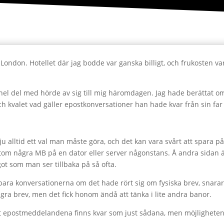
London. Hotellet där jag bodde var ganska billigt, och frukosten v
el del med hörde av sig till mig häromdagen. Jag hade berättat om
t och kvalet vad gäller epostkonversationer han hade kvar från sin f
ju alltid ett val man måste göra, och det kan vara svårt att spara på
utom några MB på en dator eller server någonstans. Å andra sidan är
ot som man ser tillbaka på så ofta.
t spara konversationerna om det hade rört sig om fysiska brev, sna
gra brev, men det fick honom ändå att tänka i lite andra banor.
 att epostmeddelandena finns kvar som just sådana, men möjligheten