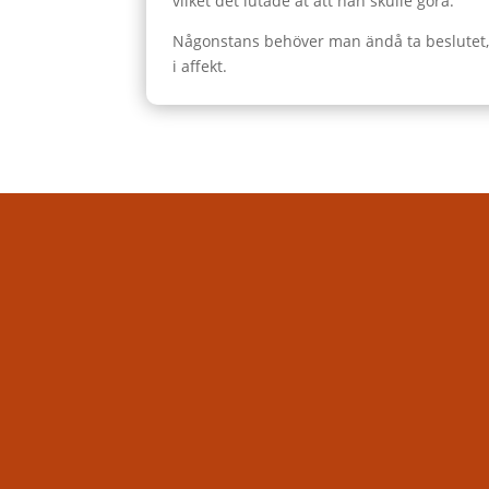
vilket det lutade åt att han skulle göra.
Någonstans behöver man ändå ta beslutet, m
i affekt.