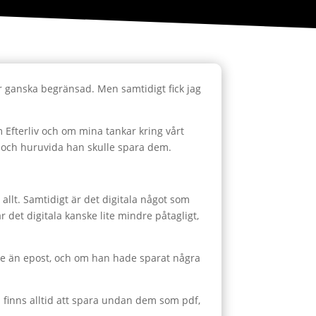
ar ganska begränsad. Men samtidigt fick jag
 Efterliv och om mina tankar kring vårt
ar och huruvida han skulle spara dem.
 allt. Samtidigt är det digitala något som
 det digitala kanske lite mindre påtagligt,
rare än epost, och om han hade sparat några
 finns alltid att spara undan dem som pdf,