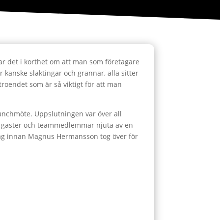
lar det i korthet om att man som företagare
r kanske släktingar och grannar, alla sitter
troendet som är så viktigt för att man
 lunchmöte. Uppslutningen var över all
fick gäster och teammedlemmar njuta av en
retag innan Magnus Hermansson tog över för