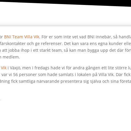
för
BNI Team Villa Vik
. För er som inte vet vad BNI innebär, så hand
affärskontakter och ge referenser. Det kan vara ens egna kunder elle
 att jobba ihop i ett starkt team, så kan man bygga upp det där för
an medlem.
 Vik
i Växjö, men i fredags hade vi för andra gången ett lite större
å var vi 56 personer som hade samlats i lokalen på Villa Vik. Där 
rdning fick samtliga närvarande presentera sig själva och sina fö
.