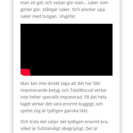
man en get, och sedan gör man… saker som
getter gör. Stångar saker. Och plockar upp
saker med tungan. Ungefär.
Man kan inte direkt säga att det har fått
imponerande betyg, och TotalBiscuit verkar
inte heller speciellt imponerad. På det hela
taget verkar det vara enormt buggigt, och
spelet isig är tydligen ganska litet.
Och trots det säljer det tydligen enormt bra,
vilket är fullständigt obegripligt. Det är