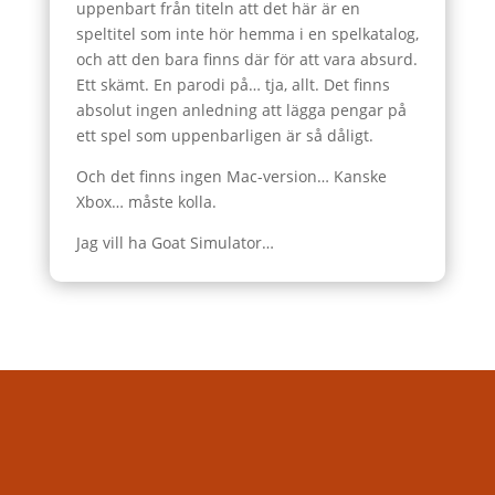
uppenbart från titeln att det här är en
speltitel som inte hör hemma i en spelkatalog,
och att den bara finns där för att vara absurd.
Ett skämt. En parodi på… tja, allt. Det finns
absolut ingen anledning att lägga pengar på
ett spel som uppenbarligen är så dåligt.
Och det finns ingen Mac-version… Kanske
Xbox… måste kolla.
Jag vill ha Goat Simulator…