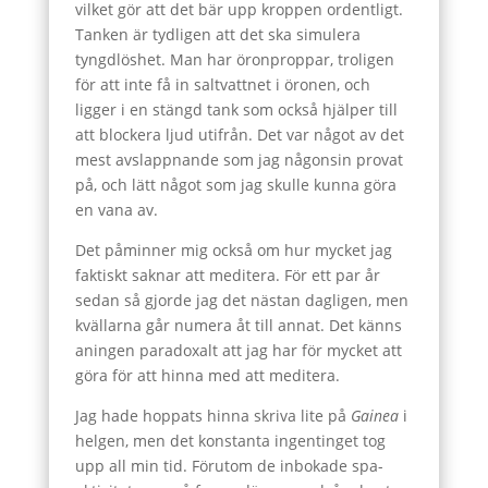
vilket gör att det bär upp kroppen ordentligt.
Tanken är tydligen att det ska simulera
tyngdlöshet. Man har öronproppar, troligen
för att inte få in saltvattnet i öronen, och
ligger i en stängd tank som också hjälper till
att blockera ljud utifrån. Det var något av det
mest avslappnande som jag någonsin provat
på, och lätt något som jag skulle kunna göra
en vana av.
Det påminner mig också om hur mycket jag
faktiskt saknar att meditera. För ett par år
sedan så gjorde jag det nästan dagligen, men
kvällarna går numera åt till annat. Det känns
aningen paradoxalt att jag har för mycket att
göra för att hinna med att meditera.
Jag hade hoppats hinna skriva lite på
Gainea
i
helgen, men det konstanta ingentinget tog
upp all min tid. Förutom de inbokade spa-