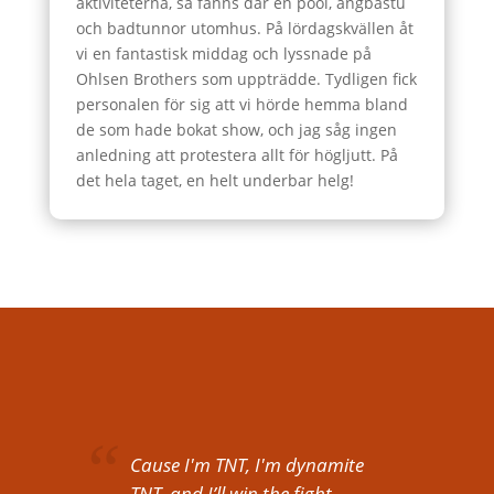
aktiviteterna, så fanns där en pool, ångbastu
och badtunnor utomhus. På lördagskvällen åt
vi en fantastisk middag och lyssnade på
Ohlsen Brothers som uppträdde. Tydligen fick
personalen för sig att vi hörde hemma bland
de som hade bokat show, och jag såg ingen
anledning att protestera allt för högljutt. På
det hela taget, en helt underbar helg!
Cause I'm TNT, I'm dynamite
TNT, and I’ll win the fight