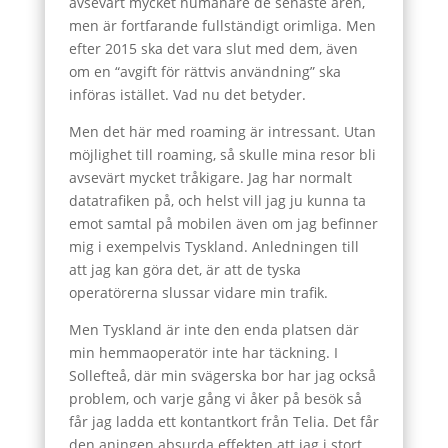
avsevärt mycket humanare de senaste åren,
men är fortfarande fullständigt orimliga. Men
efter 2015 ska det vara slut med dem, även
om en “avgift för rättvis användning” ska
införas istället. Vad nu det betyder.
Men det här med roaming är intressant. Utan
möjlighet till roaming, så skulle mina resor bli
avsevärt mycket tråkigare. Jag har normalt
datatrafiken på, och helst vill jag ju kunna ta
emot samtal på mobilen även om jag befinner
mig i exempelvis Tyskland. Anledningen till
att jag kan göra det, är att de tyska
operatörerna slussar vidare min trafik.
Men Tyskland är inte den enda platsen där
min hemmaoperatör inte har täckning. I
Sollefteå, där min svägerska bor har jag också
problem, och varje gång vi åker på besök så
får jag ladda ett kontantkort från Telia. Det får
den aningen absurda effekten att jag i stort