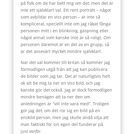
på folk om de har bett mig om det, men det är
inte ett självklart val. Ett rent porträtt – något
som avbildar en viss person – är inte så
komplicerat, speciellt inte om jag råkat fånga
personen mitt i en blinkning, gäspning eller
något annat som kanske inte är så roligt. Om
personen däremot är en del av en grupp, så
är det avsevärt mycket mindre självklart.
När det väl kommer till kritan så kommer jag
förmodligen utgå från att jag kan publicera
de bilder som jag tar. Det är naturligtvis helt
ok att be mig ta ner en viss bild, och jag
kanske gör det också. Jag är dock förmodligen
mindre benägen att ta ner den om
anledningen är “vill inte vara med”. Troligen
gör jag det, om det rör sig en bild på en
enskild person, men jag skulle ändå vilja att
man faktiskt för sin egen del funderar på
just
varför.