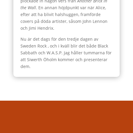
plockade in någon vers från
Another Brick in
the Wall
. En annan höjdpunkt var när Alice,
efter att ha blivit halshuggen, framförde
covers på döda artister, såsom John Lennon
och Jimi Hendrix.
Nu är det dags för den tredje dagen av
Sweden Rock , och i kväll blir det både Black
Sabbath och W.A.S.P. Jag håller tummarna för
att Siwerth Öholm kommer och presenterar
dem.