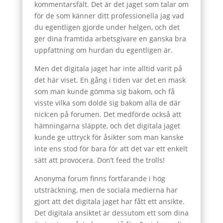
kommentarsfält. Det är det jaget som talar om
för de som känner ditt professionella jag vad
du egentligen gjorde under helgen, och det
ger dina framtida arbetsgivare en ganska bra
uppfattning om hurdan du egentligen är.
Men det digitala jaget har inte alltid varit på
det här viset. En gång i tiden var det en mask
som man kunde gömma sig bakom, och få
visste vilka som dolde sig bakom alla de där
nick:en på forumen. Det medförde också att
hämningarna släppte, och det digitala jaget
kunde ge uttryck för åsikter som man kanske
inte ens stod för bara för att det var ett enkelt
sätt att provocera. Don’t feed the trolls!
Anonyma forum finns fortfarande i hög
utsträckning, men de sociala medierna har
gjort att det digitala jaget har fått ett ansikte.
Det digitala ansiktet är dessutom ett som dina