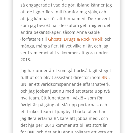
så engagerade i vad de gör. Ibland känner jag
att de ligger flera mil framför mig själv, och
att jag kämpar för att hinna med. De konvent
som jag besökt har dessutom gett mig en del
andra bekantskaper, såsom Anna Gable
(författare till
Ghosts, Drugs & Rock n’Roll
) och
många, många fler. Ni vet vilka ni är, och jag
ser fram emot allt vi kommer att göra under
2013.
Jag har under året som gått också tagit steget
fullt ut och blivit assistant director inom
BNI
.
BNI är ett världsomspännande affärsnätverk,
och jag jobbar just nu med att starta upp två
nya team. Ett lunchteam i Växjö – som för
övrigt är på gång att slå upp portarna – och
ett frukostteam i Ljungby. I båda fallen har
jag flera erfarna BNI:are att jobba med , och
det hjälper. 2013 kommer att bli ett stort år
för BNI, och det är ju ännu roligare att veta att