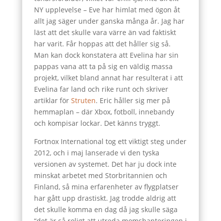
NY upplevelse – Eve har himlat med ögon åt
allt jag säger under ganska många år. Jag har
läst att det skulle vara värre än vad faktiskt
har varit. Får hoppas att det håller sig så.
Man kan dock konstatera att Evelina har sin
pappas vana att ta på sig en väldig massa
projekt, vilket bland annat har resulterat i att
Evelina far land och rike runt och skriver
artiklar för
Struten
. Eric håller sig mer på
hemmaplan – där Xbox, fotboll, innebandy
och kompisar lockar. Det känns tryggt.
Fortnox International tog ett viktigt steg under
2012, och i maj lanserade vi den tyska
versionen av systemet. Det har ju dock inte
minskat arbetet med Storbritannien och
Finland, så mina erfarenheter av flygplatser
har gått upp drastiskt. Jag trodde aldrig att
det skulle komma en dag då jag skulle säga
“det är så roligt att utreda momshanteringen i