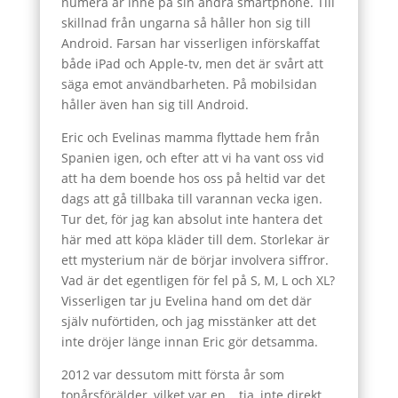
numera är inne på sin andra smartphone. Till
skillnad från ungarna så håller hon sig till
Android. Farsan har visserligen införskaffat
både iPad och Apple-tv, men det är svårt att
säga emot användbarheten. På mobilsidan
håller även han sig till Android.
Eric och Evelinas mamma flyttade hem från
Spanien igen, och efter att vi ha vant oss vid
att ha dem boende hos oss på heltid var det
dags att gå tillbaka till varannan vecka igen.
Tur det, för jag kan absolut inte hantera det
här med att köpa kläder till dem. Storlekar är
ett mysterium när de börjar involvera siffror.
Vad är det egentligen för fel på S, M, L och XL?
Visserligen tar ju Evelina hand om det där
själv nuförtiden, och jag misstänker att det
inte dröjer länge innan Eric gör detsamma.
2012 var dessutom mitt första år som
tonårsförälder, vilket var en… tja, inte direkt