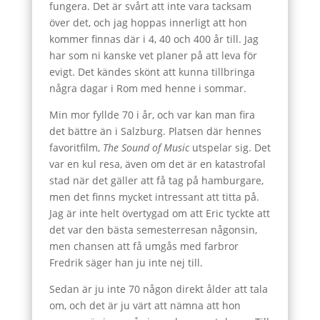
fungera. Det är svårt att inte vara tacksam
över det, och jag hoppas innerligt att hon
kommer finnas där i 4, 40 och 400 år till. Jag
har som ni kanske vet planer på att leva för
evigt. Det kändes skönt att kunna tillbringa
några dagar i Rom med henne i sommar.
Min mor fyllde 70 i år, och var kan man fira
det bättre än i Salzburg. Platsen där hennes
favoritfilm,
The Sound of Music
utspelar sig. Det
var en kul resa, även om det är en katastrofal
stad när det gäller att få tag på hamburgare,
men det finns mycket intressant att titta på.
Jag är inte helt övertygad om att Eric tyckte att
det var den bästa semesterresan någonsin,
men chansen att få umgås med farbror
Fredrik säger han ju inte nej till.
Sedan är ju inte 70 någon direkt ålder att tala
om, och det är ju värt att nämna att hon