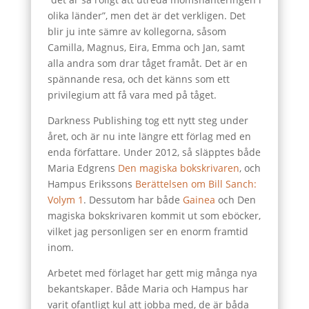
olika länder”, men det är det verkligen. Det
blir ju inte sämre av kollegorna, såsom
Camilla, Magnus, Eira, Emma och Jan, samt
alla andra som drar tåget framåt. Det är en
spännande resa, och det känns som ett
privilegium att få vara med på tåget.
Darkness Publishing tog ett nytt steg under
året, och är nu inte längre ett förlag med en
enda författare. Under 2012, så släpptes både
Maria Edgrens
Den magiska bokskrivaren
, och
Hampus Erikssons
Berättelsen om Bill Sanch:
Volym 1
. Dessutom har både
Gainea
och Den
magiska bokskrivaren kommit ut som eböcker,
vilket jag personligen ser en enorm framtid
inom.
Arbetet med förlaget har gett mig många nya
bekantskaper. Både Maria och Hampus har
varit ofantligt kul att jobba med, de är båda