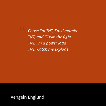
Cause I'm TNT, I'm dynamite
TNT, and I’ll win the fight
TNT, I’m a power load
TNT, watch me explode
Aengeln Englund