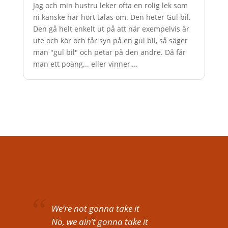
Jag och min hustru leker ofta en rolig lek som
ni kanske har hört talas om. Den heter Gul bil.
Den gå helt enkelt ut på att när exempelvis är
ute och kör och får syn på en gul bil, så säger
man "gul bil" och petar på den andre. Då får
man ett poäng... eller vinner,...
We’re not gonna take it
No, we ain’t gonna take it