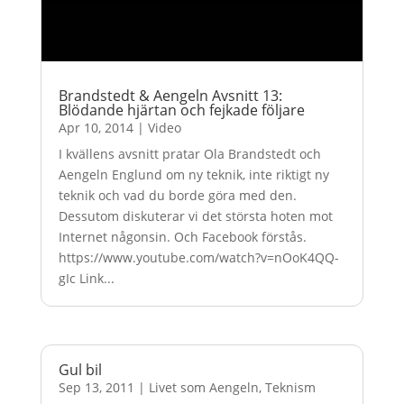
Brandstedt & Aengeln Avsnitt 13:
Blödande hjärtan och fejkade följare
Apr 10, 2014
|
Video
I kvällens avsnitt pratar Ola Brandstedt och
Aengeln Englund om ny teknik, inte riktigt ny
teknik och vad du borde göra med den.
Dessutom diskuterar vi det största hoten mot
Internet någonsin. Och Facebook förstås.
https://www.youtube.com/watch?v=nOoK4QQ-
gIc Link...
Gul bil
Sep 13, 2011
|
Livet som Aengeln
,
Teknism