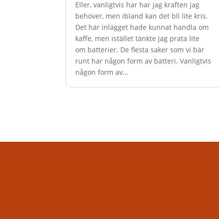
Eller, vanligtvis har har jag kraften jag
behöver, men ibland kan det bli lite kris.
Det här inlägget hade kunnat handla om
kaffe, men istället tänkte jag prata lite
om batterier. De flesta saker som vi bär
runt har någon form av batteri. Vanligtvis
någon form av...