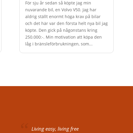
För sju år sedan så köpte jag min
nuvarande bil, en Volvo V50. Jag har
aldrig ställt enormt höga krav på bilar
och det här var den första helt nya bil jag
köpte. Den gick på någonstans kring
250.000:-. Min motivation att köpa den
låg i bränsleförbrukningen, som...
Living easy, living free