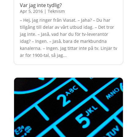
Var jag inte tydlig?
Apr 5, 2016
|
Teknism
– Hej, jag ringer från Viasat. – Jaha? – Du har
tillgång till delar av vårt utbud idag. – Det tror
jag inte. – Jaså, vad har du för tv-leverantör
idag? – Ingen. – Jaså, bara de markbundna
kanalerna. – Ingen. Jag tittar inte på tv. Linjär tv
är för 1900-tal, så jag...