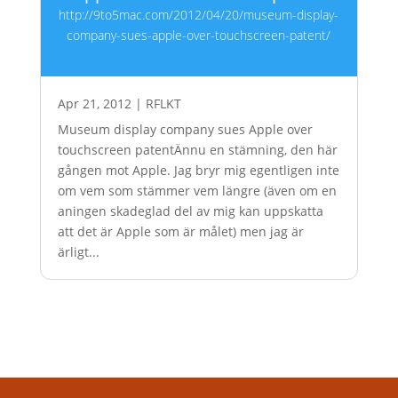
http://9to5mac.com/2012/04/20/museum-display-
company-sues-apple-over-touchscreen-patent/
Apr 21, 2012
|
RFLKT
Museum display company sues Apple over
touchscreen patentÄnnu en stämning, den här
gången mot Apple. Jag bryr mig egentligen inte
om vem som stämmer vem längre (även om en
aningen skadeglad del av mig kan uppskatta
att det är Apple som är målet) men jag är
ärligt...