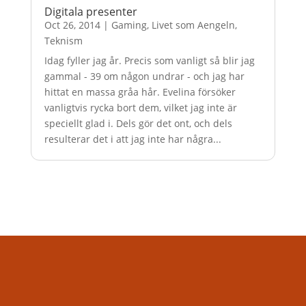
Digitala presenter
Oct 26, 2014
|
Gaming
,
Livet som Aengeln
,
Teknism
Idag fyller jag år. Precis som vanligt så blir jag
gammal - 39 om någon undrar - och jag har
hittat en massa gråa hår. Evelina försöker
vanligtvis rycka bort dem, vilket jag inte är
speciellt glad i. Dels gör det ont, och dels
resulterar det i att jag inte har några...