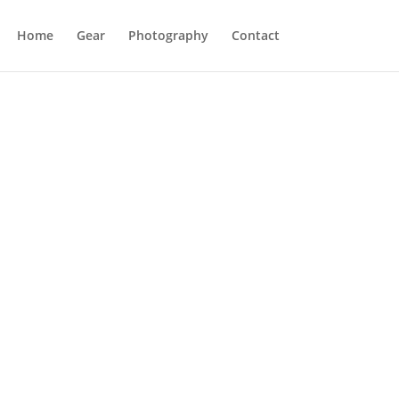
Home
Gear
Photography
Contact