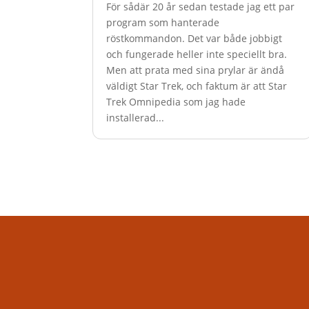
För sådär 20 år sedan testade jag ett par
program som hanterade
röstkommandon. Det var både jobbigt
och fungerade heller inte speciellt bra.
Men att prata med sina prylar är ändå
väldigt Star Trek, och faktum är att Star
Trek Omnipedia som jag hade
installerad...