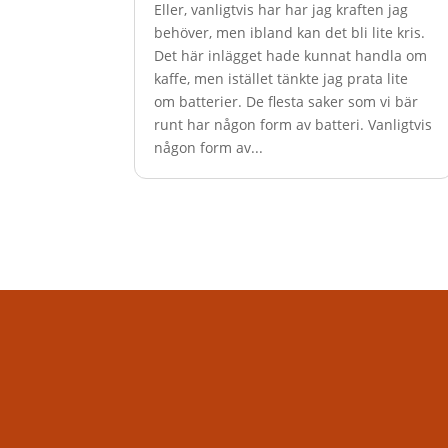
Eller, vanligtvis har har jag kraften jag
behöver, men ibland kan det bli lite kris.
Det här inlägget hade kunnat handla om
kaffe, men istället tänkte jag prata lite
om batterier. De flesta saker som vi bär
runt har någon form av batteri. Vanligtvis
någon form av...