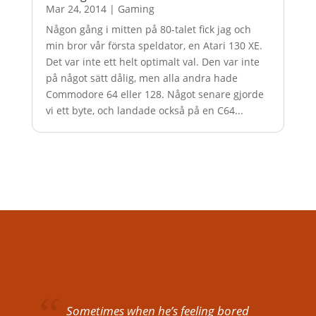
Mar 24, 2014
|
Gaming
Någon gång i mitten på 80-talet fick jag och
min bror vår första speldator, en Atari 130 XE.
Det var inte ett helt optimalt val. Den var inte
på något sätt dålig, men alla andra hade
Commodore 64 eller 128. Något senare gjorde
vi ett byte, och landade också på en C64...
Sometimes when he’s feeling bored