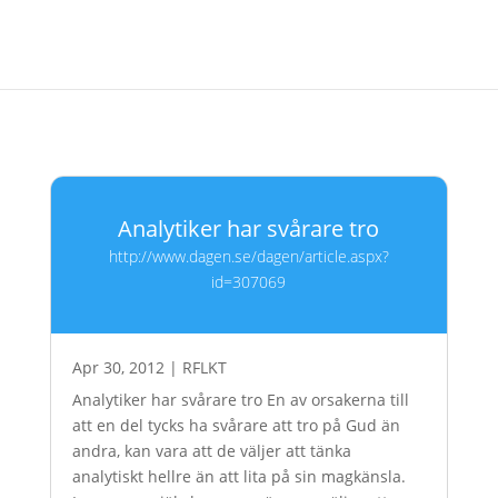
Analytiker har svårare tro
http://www.dagen.se/dagen/article.aspx?
id=307069
Apr 30, 2012
|
RFLKT
Analytiker har svårare tro En av orsakerna till
att en del tycks ha svårare att tro på Gud än
andra, kan vara att de väljer att tänka
analytiskt hellre än att lita på sin magkänsla.