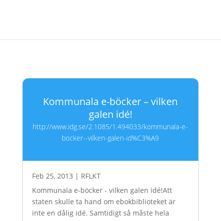
Kommunala e-böcker – vilken
galen idé!
http://www.idg.se/2.1085/1.494033/kommunala-e-
bocker--vilken-galen-id%C3%A9
Feb 25, 2013
|
RFLKT
Kommunala e-böcker - vilken galen idé!Att
staten skulle ta hand om ebokbiblioteket är
inte en dålig idé. Samtidigt så måste hela