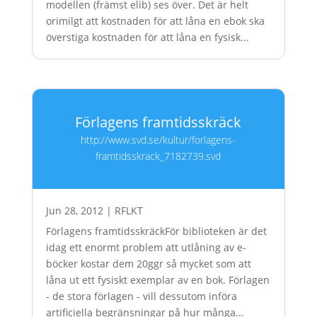
modellen (främst elib) ses över. Det är helt
orimilgt att kostnaden för att låna en ebok ska
överstiga kostnaden för att låna en fysisk...
Förlagens framtidsskräck
http://www.svd.se/kultur/forlagens-
framtidsskrack_7182739.svd
Jun 28, 2012
|
RFLKT
Förlagens framtidsskräckFör biblioteken är det
idag ett enormt problem att utlåning av e-
böcker kostar dem 20ggr så mycket som att
låna ut ett fysiskt exemplar av en bok. Förlagen
- de stora förlagen - vill dessutom införa
artificiella begränsningar på hur många...